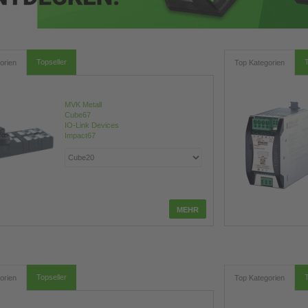
Topseller
T
orien
Top Kategorien
MVK Metall
Cube67
IO-Link Devices
Impact67
Topseller
T
orien
Top Kategorien