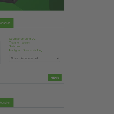
opseller
Stromversorgung DC
Transformatoren
Switches
Intelligente Stromverteilung
opseller