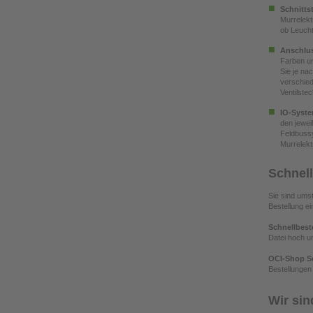
Schnitts
Murrelekt
ob Leucht
Anschlus
Farben un
Sie je na
verschied
Ventilste
IO-Syst
den jewei
Feldbussy
Murrelekt
Schnell
Sie sind umst
Bestellung ei
Schnellbest
Datei hoch un
OCI-Shop Sc
Bestellungen
Wir sin