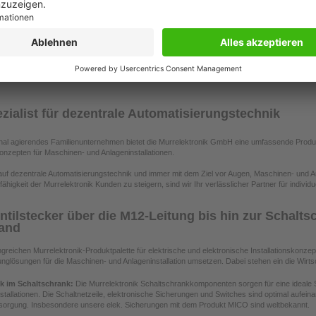
 sind unsere neuen
darüber informieren, dass für
werden zunehmend de
schen 24V DC
die folgenden Produkte
aufgebaut. Das schaff
gen bzw.
(managed Switches der Xelity
Freiräume im Schalts
chen...
Familie)...
erhöht aber...
MEHR
MEHR
zialist für dezentrale Automatisierungstechnik
ional agierendes Familienunternehmen bietet die Murrelektronik GmbH eine umfassende Produk
konzepten für Maschinen- und Anlageninstallationen.
t auf dezentrale Automatisierungstechnik und immer mit dem Ziel vor Augen, Maschinen- und A
higkeit der Murrelektronik Kunden zu steigern, sind wir Ihr verlässlicher Partner für individ
tilstecker über die M12-Leitung bis hin zur Schalts
Hand
greichen Murrelektronik-Produktpalette für elektrische und elektronische Installationskonze
unglösungen für die Maschinen- und Anlageninstallation umsetzen. Dabei stehen ein die Wirts
ik im Schaltschrank:
Die Murrelektronik Schaltschrankkomponenten sorgen für eine ideale
stallationen. Die Schaltnetzeile, elektronische Sicherungen und Switches sind optimal aufeina
sorgung. Insbesondere unsere elek. Sicherungen mit dem Produkt MICO sind weltbekannt.