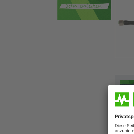
MICO67-S
- Power-V
Stromabs
Die MICO