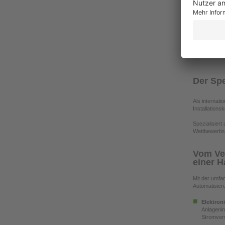
oder -4.6
elektroni
Sicherun
elektronis
Der Spe
Als internat
Installations
Spezialisier
Wettbewerbsfä
Vom Ven
einer 
Mit der umfan
Automatisier
Elektron
Anlagenin
Stromver