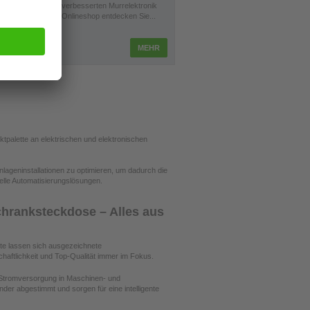
zentral
verbesserten Murrelektronik
t
Onlineshop entdecken Sie...
chrank,
MEHR
MEHR
tpalette an elektrischen und elektronischen
nlageninstallationen zu optimieren, um dadurch die
uelle Automatisierungslösungen.
chranksteckdose – Alles aus
pte lassen sich ausgezeichnete
chaftlichkeit und Top-Qualität immer im Fokus.
 Stromversorgung in Maschinen- und
nder abgestimmt und sorgen für eine intelligente