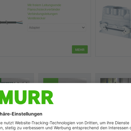
Mit freiem Leitungsende
Flanschsteckverbinder
Verbindungsleitungen
Ventilstecker
tandard-4.4 und 4.6
Firmware Update für unsere
uKonn-X bei Herding
erteiler und
Xelity Managed Switches
Filtertechnik: Digitale
icherung IP67
Familie!
Navigation für die...
67-Standard-4.4
wir möchten Sie hiermit
Maschinen und Anlag