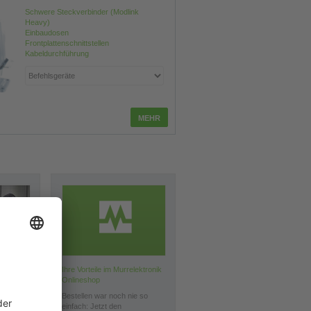
Schwere Steckverbinder (Modlink
Heavy)
Einbaudosen
Frontplattenschnittstellen
Kabeldurchführung
Ihre Vorteile im Murrelektronik
Onlineshop
Bestellen war noch nie so
en
einfach: Jetzt den