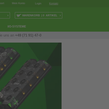
port
Mein Konto
Login
Kontakt
›
›
WARENKORB | 0 ARTIKEL
I/O-SYSTEME
ie uns an
+49 (71 91) 47-0