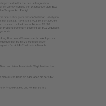
ichtiger Bestandteil. Bei den umfangreichen
der einfache Anschluss von Diagnosegeräten. Egal
n Sie garantiert fündig!
it einer schier grenzenlosen Vielfalt an Kabeltypen,
finden sich z.B. RJ45, M8 & M12 Sensorkabel, die
hop zusammenstellen können. Mit über 20.000
en Produktsortiment im Segment der M12 Leitungen.
gebot ab.
tung Aktoren und Sensoren in Ihren Anlagen mit
eilerlösungen bis hin zu leistungsfähigen
gen im Bereich IIoT/Industrie 4.0 macht
Denn wir bieten Ihnen ideale Möglichkeiten, Ihre
 manuell von Hand ein oder laden sie per CSV-
tronik Produktkatalog und können so Ihre