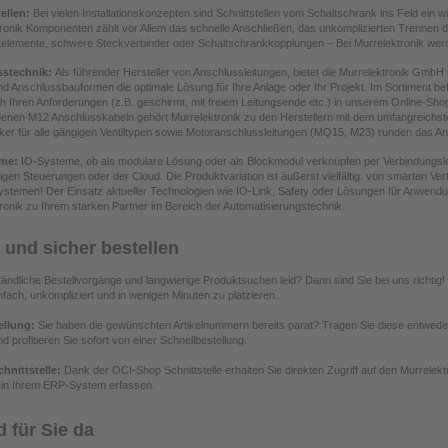
tellen:
Bei vielen Installationskonzepten sind Schnittstellen vom Schaltschrank ins Feld ein w
ronik Komponenten zählt vor Allem das schnelle Anschließen, das unkomplizierten Trennen 
elemente, schwere Steckverbinder oder Schaltschrankkopplungen – Bei Murrelektronik werde
stechnik:
Als führender Hersteller von Anschlussleitungen, bietet die Murrelektronik GmbH m
d Anschlussbauformen die optimale Lösung für Ihre Anlage oder Ihr Projekt. Im Sortiment be
ch Ihren Anforderungen (z.B. geschirmt, mit freiem Leitungsende etc.) in unserem Online-S
enen M12 Anschlusskabeln gehört Murrelektronik zu den Herstellern mit dem umfangreichst
cker für alle gängigen Ventiltypen sowie Motoranschlussleitungen (MQ15, M23) runden das An
eme:
IO-Systeme, ob als modulare Lösung oder als Blockmodul verknüpfen per Verbindungslei
ligen Steuerungen oder der Cloud. Die Produktvariation ist äußerst vielfältig: von smarten Vert
stemen! Der Einsatz aktueller Technologien wie IO-Link, Safety oder Lösungen für Anwendun
ronik zu Ihrem starken Partner im Bereich der Automatisierungstechnik.
 und sicher bestellen
ändliche Bestellvorgänge und langwierige Produktsuchen leid? Dann sind Sie bei uns richtig! 
nfach, unkompliziert und in wenigen Minuten zu platzieren.
ellung:
Sie haben die gewünschten Artikelnummern bereits parat? Tragen Sie diese entweder
d profitieren Sie sofort von einer Schnellbestellung.
hnittstelle:
Dank der OCI-Shop Schnittstelle erhalten Sie direkten Zugriff auf den Murrelek
 in Ihrem ERP-System erfassen.
d für Sie da