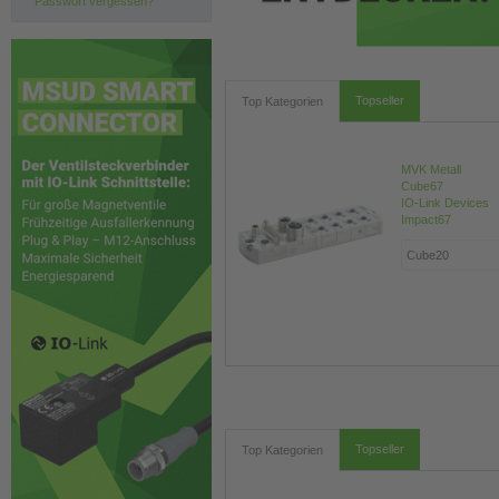
Passwort vergessen?
Topseller
Top Kategorien
MVK Metall
Cube67
IO-Link Devices
Impact67
Topseller
Top Kategorien