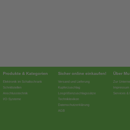
Produkte & Kategorien
Sicher online einkaufen!
Über Mur
Elektronik im Schaltschrank
Versand und Lieferung
Zur Untern
Schnittstellen
Kupferzuschlag
Impressum
Anschlusstechnik
Losgrößenzuschlagssätze
Services &
I/O-Systeme
Techniklexikon
Datenschutzerklärung
AGB