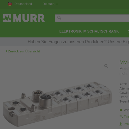
Deutschland
Deutsch
ELEKTRONIK IM SCHALTSCHRANK
Haben Sie Fragen zu unseren Produkten? Unsere Expe
‹
Zurück zur Übersicht
MVK
Modul
mehr.
ArtNr.:
Altern
Gewich
Urspr
Typen
Ver
Fin
Pro