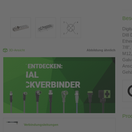
Bes
Digi
DI8 
Ethe
7/8",
3D-Ansicht
Abbildung ähnlich
M12, 
Galv
Ansc
Gehä
Pro
Verbindungsleitungen