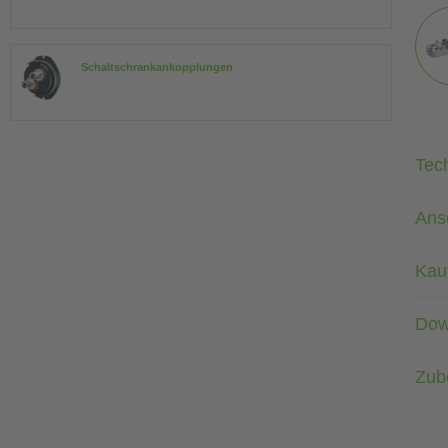
Schaltschrankankopplungen
Tec
Ans
Kau
Dow
Zub