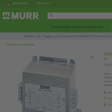
Deutschland
Deutsch
ELEKTRONIK IM SCHALTSCHRANK
Haben Sie Fragen zu unseren Produkten? Unsere Expe
‹
Zurück zur Übersicht
MEF 
N
I:18A
ArtNr.:
Gewich
Urspr
Typen
Ver
Fin
Pro