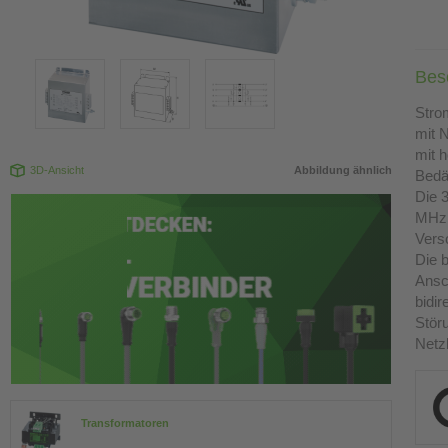
Bes
Stro
mit N
mit 
3D-Ansicht
Abbildung ähnlich
Bedä
Die 3
MHz 
Vers
Die 
Ansc
bidi
Stör
Netz
Transformatoren