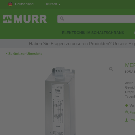
Deutschland
Deutsch
ELEKTRONIK IM SCHALTSCHRANK
Haben Sie Fragen zu unseren Produkten? Unsere Expe
‹
Zurück zur Übersicht
MEF 
I:25A
ArtNr.:
Gewich
Urspr
Typen
Ver
Fin
Pro