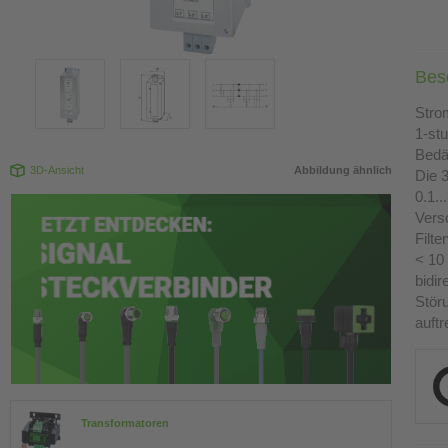
Bes
Stro
1-stu
Bedä
3D-Ansicht
Abbildung ähnlich
Die 
0.1.
Vers
Filt
< 10 
bidi
Stör
auftr
Transformatoren