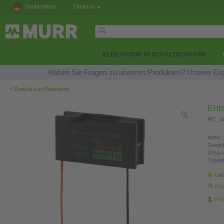
Deutschland
Deutsch
ELEKTRONIK IM SCHALTSCHRANK
Haben Sie Fragen zu unseren Produkten? Unsere Expe
‹
Zurück zur Übersicht
Ents
RC, 4
ArtNr.:
Gewich
Urspr
Typen
Lie
Fin
Pro