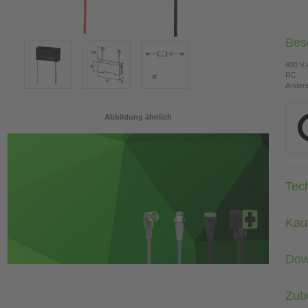
Bes
400 V
RC
Andere
Abbildung ähnlich
Tec
Kau
Dow
Zub